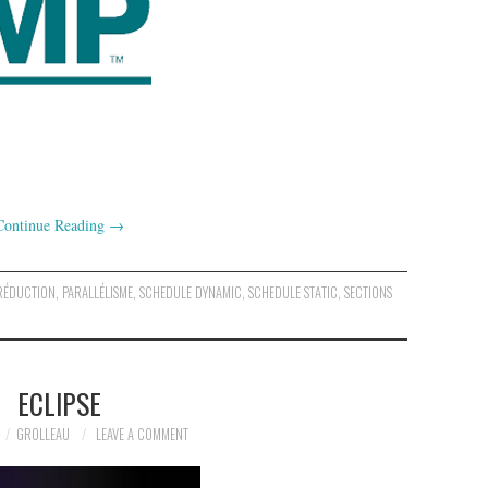
Continue Reading
→
RÉDUCTION
,
PARALLÉLISME
,
SCHEDULE DYNAMIC
,
SCHEDULE STATIC
,
SECTIONS
ECLIPSE
GROLLEAU
LEAVE A COMMENT