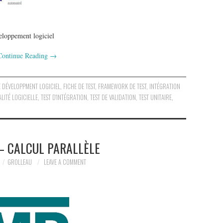
éveloppement logiciel
Continue Reading
→
E DÉVELOPPMENT LOGICIEL
,
FICHE DE TEST
,
FRAMEWORK DE TEST
,
INTÉGRATION
LITÉ LOGICIELLE
,
TEST D'INTÉGRATION
,
TEST DE VALIDATION
,
TEST UNITAIRE
,
– CALCUL PARALLÈLE
GROLLEAU
LEAVE A COMMENT