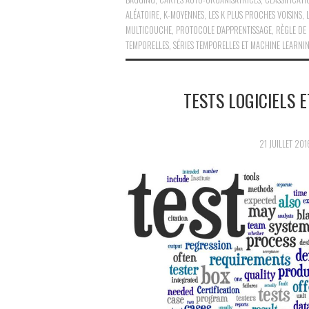
ALÉATOIRE
,
K-MOYENNES
,
LES K PLUS PROCHES VOISINS
,
MULTICOUCHE
,
PROTOCOLE D’APPRENTISSAGE
,
RÈGLE DE 
TEMPORELLES
,
SÉRIES TEMPORELLES ET MACHINE LEARNI
TESTS LOGICIELS 
21 JUILLET 201