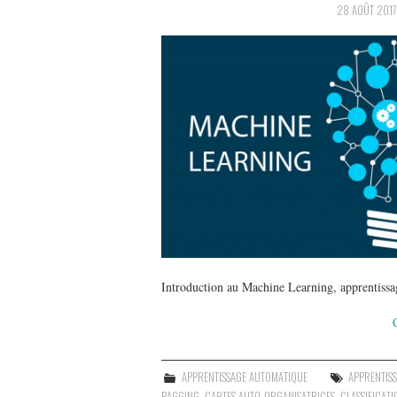
28 AOÛT 2017
Introduction au Machine Learning, apprentissag
APPRENTISSAGE AUTOMATIQUE
APPRENTIS
BAGGING
,
CARTES AUTO-ORGANISATRICES
,
CLASSIFICATI