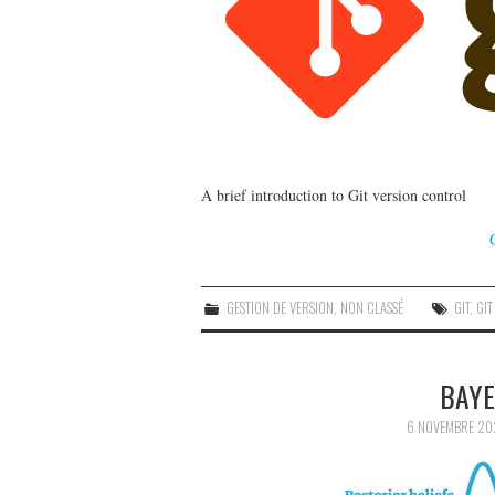
A brief introduction to Git version control
GESTION DE VERSION
,
NON CLASSÉ
GIT
,
GIT
BAYE
6 NOVEMBRE 20