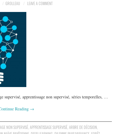
GROLLEAU
LEAVE A COMMENT
e supervisé, apprentissage non supervisé, séries temporelles, …
Continue Reading
→
SAGE NON SUPERVISÉ
,
APPRENTISSAGE SUPERVISÉ
,
ARBRE DE DÉCISION
,
ON NAÏVE BAYÉSIENNE
,
DEEP LEARNING
,
DILEMME BIAIS/VARIANCE
,
FORÊT