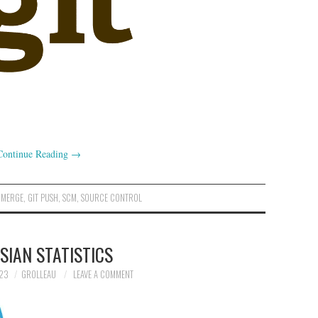
Continue Reading
→
 MERGE
,
GIT PUSH
,
SCM
,
SOURCE CONTROL
SIAN STATISTICS
23
GROLLEAU
LEAVE A COMMENT