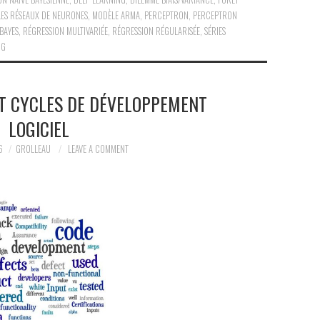
LES RÉSEAUX DE NEURONES
,
MODÈLE ARMA
,
PERCEPTRON
,
PERCEPTRON
BAYES
,
RÉGRESSION MULTIVARIÉE
,
RÉGRESSION RÉGULARISÉE
,
SÉRIES
NG
ET CYCLES DE DÉVELOPPEMENT
LOGICIEL
6
GROLLEAU
LEAVE A COMMENT