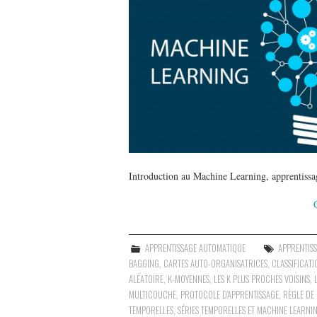
Introduction au Machine Learning, apprentissag
APPRENTISSAGE AUTOMATIQUE
APPRENTIS
BAGGING
,
CARTES AUTO-ORGANISATRICES
,
CLASSIFICATI
ALÉATOIRE
,
K-MOYENNES
,
LES K PLUS PROCHES VOISINS
,
MULTICOUCHE
,
PROTOCOLE D’APPRENTISSAGE
,
RÈGLE DE 
TEMPORELLES
,
SÉRIES TEMPORELLES ET MACHINE LEARNI