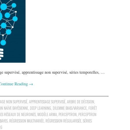
e supervisé, apprentissage non supervisé, séries temporelles, …
Continue Reading
→
SAGE NON SUPERVISÉ
,
APPRENTISSAGE SUPERVISÉ
,
ARBRE DE DÉCISION
,
ON NAÏVE BAYÉSIENNE
,
DEEP LEARNING
,
DILEMME BIAIS/VARIANCE
,
FORÊT
LES RÉSEAUX DE NEURONES
,
MODÈLE ARMA
,
PERCEPTRON
,
PERCEPTRON
BAYES
,
RÉGRESSION MULTIVARIÉE
,
RÉGRESSION RÉGULARISÉE
,
SÉRIES
NG