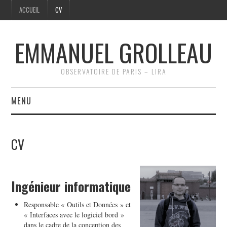
ACCUEIL
CV
EMMANUEL GROLLEAU
OBSERVATOIRE DE PARIS – LIRA
MENU
ACCUEIL
CV
CV
Ingénieur informatique
Responsable « Outils et Données » et
« Interfaces avec le logiciel bord »
dans le cadre de la conception des