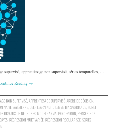
e supervisé, apprentissage non supervisé, séries temporelles, …
Continue Reading
→
SAGE NON SUPERVISÉ
,
APPRENTISSAGE SUPERVISÉ
,
ARBRE DE DÉCISION
,
ON NAÏVE BAYÉSIENNE
,
DEEP LEARNING
,
DILEMME BIAIS/VARIANCE
,
FORÊT
LES RÉSEAUX DE NEURONES
,
MODÈLE ARMA
,
PERCEPTRON
,
PERCEPTRON
BAYES
,
RÉGRESSION MULTIVARIÉE
,
RÉGRESSION RÉGULARISÉE
,
SÉRIES
NG