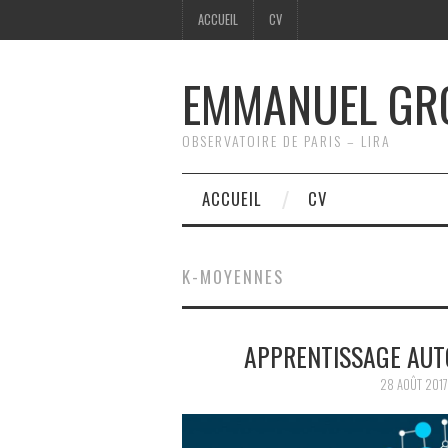
ACCUEIL
CV
EMMANUEL GR
OBSERVATOIRE DE PARIS – LIRA
ACCUEIL
CV
K-MOYENNES
APPRENTISSAGE AUT
28 AOÛT 2017