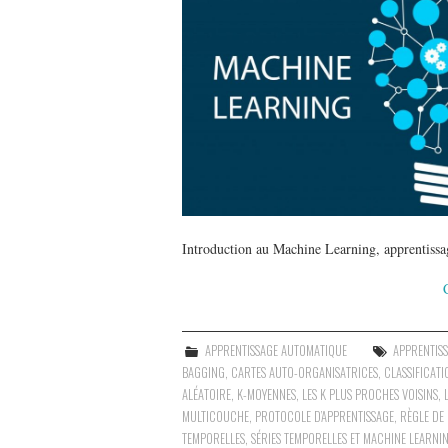
Introduction au Machine Learning, apprentissag
APPRENTISSAGE AUTOMATIQUE
APPRENTIS
BAGGING
,
CARTES AUTO-ORGANISATRICES
,
CLASSIFICATI
ALÉATOIRE
,
K-MOYENNES
,
LES K PLUS PROCHES VOISINS
,
MULTICOUCHE
,
PROTOCOLE D’APPRENTISSAGE
,
RÈGLE DE 
TEMPORELLES
,
SÉRIES TEMPORELLES ET MACHINE LEARNI