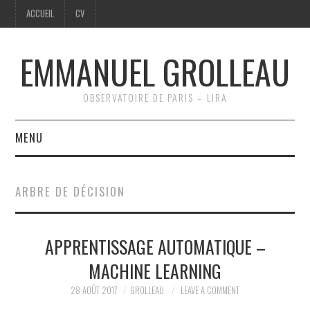
ACCUEIL
CV
EMMANUEL GROLLEAU
OBSERVATOIRE DE PARIS – LIRA
MENU
ACCUEIL
ARBRE DE DÉCISION
CV
APPRENTISSAGE AUTOMATIQUE –
MACHINE LEARNING
28 AOÛT 2017
GROLLEAU
LEAVE A COMMENT