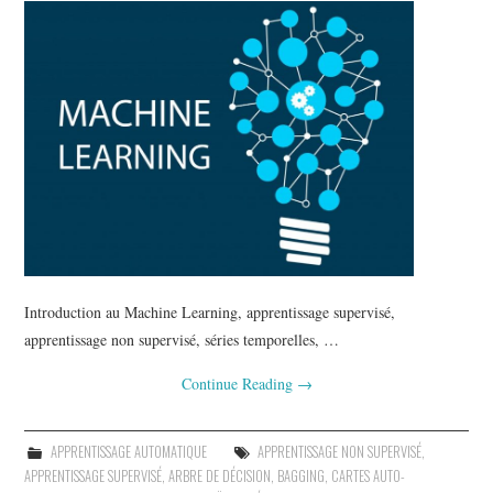
Introduction au Machine Learning, apprentissage supervisé,
apprentissage non supervisé, séries temporelles, …
Continue Reading
→
APPRENTISSAGE AUTOMATIQUE
APPRENTISSAGE NON SUPERVISÉ
,
APPRENTISSAGE SUPERVISÉ
,
ARBRE DE DÉCISION
,
BAGGING
,
CARTES AUTO-