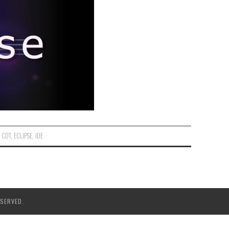
CDT
,
ECLIPSE
,
IDE
SERVED.