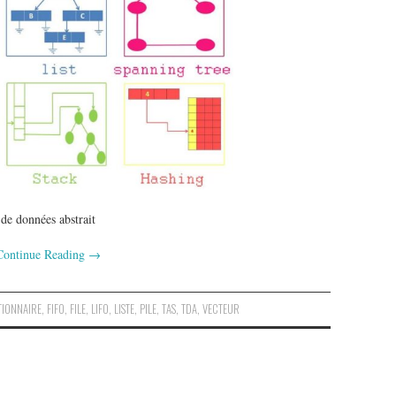
 de données abstrait
Continue Reading
→
TIONNAIRE
,
FIFO
,
FILE
,
LIFO
,
LISTE
,
PILE
,
TAS
,
TDA
,
VECTEUR