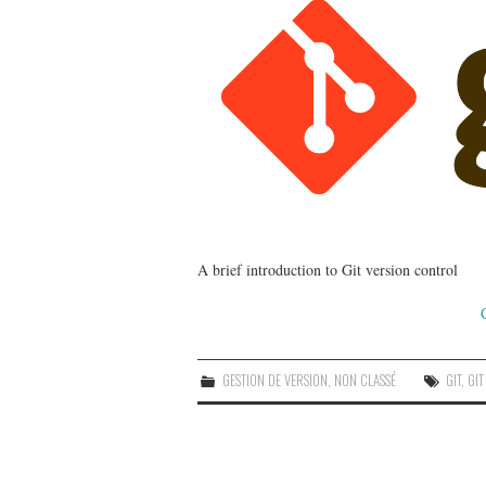
A brief introduction to Git version control
GESTION DE VERSION
,
NON CLASSÉ
GIT
,
GIT