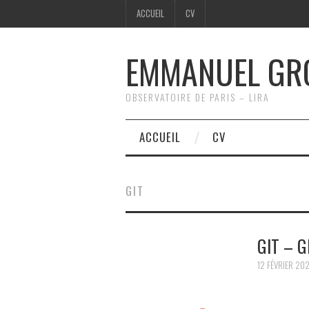
ACCUEIL
CV
EMMANUEL GR
OBSERVATOIRE DE PARIS – LIRA
ACCUEIL
CV
GIT
GIT – 
12 FÉVRIER 20