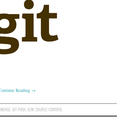
Continue Reading
→
 MERGE
,
GIT PUSH
,
SCM
,
SOURCE CONTROL