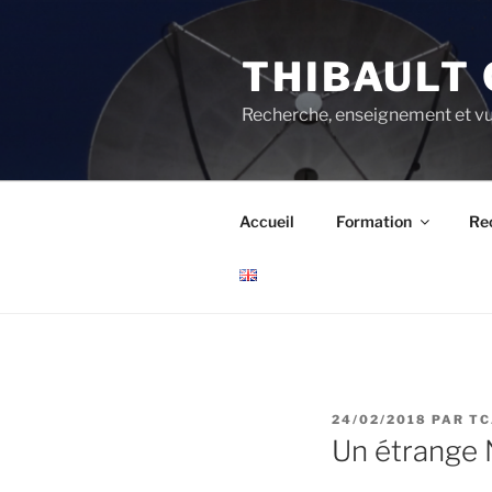
Aller
au
THIBAULT 
contenu
principal
Recherche, enseignement et vu
Accueil
Formation
Re
PUBLIÉ
24/02/2018
PAR
TC
LE
Un étrange 