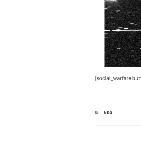
[social_warfare bu
CATÉGORIES
NEO