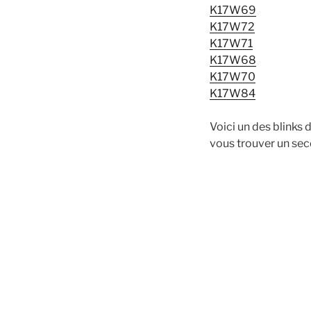
K17W69
K17W72
K17W71
K17W68
K17W70
K17W84
Voici un des blinks
vous trouver un se