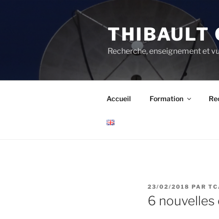
Aller
au
THIBAULT 
contenu
principal
Recherche, enseignement et vu
Accueil
Formation
Re
PUBLIÉ
23/02/2018
PAR
TC
LE
6 nouvelles 