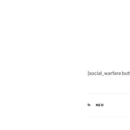
[social_warfare bu
CATÉGORIES
NEO