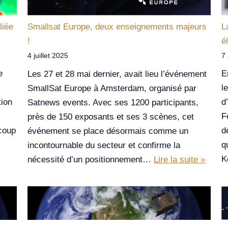
liée
L
Smallsat Europe, deux enseignements majeurs
é
!
7 
4 juillet 2025
e
E
Les 27 et 28 mai dernier, avait lieu l’événement
l
SmallSat Europe à Amsterdam, organisé par
tion
d
Satnews events. Avec ses 1200 participants,
F
près de 150 exposants et ses 3 scènes, cet
ucoup
d
événement se place désormais comme un
q
incontournable du secteur et confirme la
K
nécessité d’un positionnement…
Lire la suite »