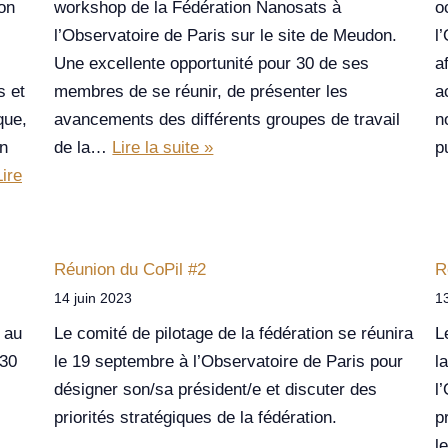
on
workshop de la Fédération Nanosats à
o
l’Observatoire de Paris sur le site de Meudon.
l
Une excellente opportunité pour 30 de ses
a
s et
membres de se réunir, de présenter les
a
que,
avancements des différents groupes de travail
n
on
de la…
Lire la suite »
p
Lire
Réunion du CoPil #2
R
14 juin 2023
13
 au
Le comité de pilotage de la fédération se réunira
L
 30
le 19 septembre à l’Observatoire de Paris pour
l
désigner son/sa président/e et discuter des
l
priorités stratégiques de la fédération.
p
l