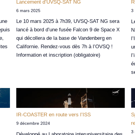
Lancement d’UVSQ-SAT NG
R
6 mars 2025
3
 une
Le 10 mars 2025 à 7h39, UVSQ-SAT NG sera
L
epuis
lancé à bord d’une fusée Falcon 9 de Space X
N
e,
qui décollera de la base de Vandenberg en
l
ites
Californie. Rendez-vous dès 7h à l’OVSQ !
u
Information et inscription (obligatoire)
l
é
s
IR-COASTER en route vers l’ISS
S
r
9 décembre 2024
3
Développé au Laboratoire interuniversitaire des