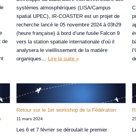
de
systèmes atmosphériques (LISA/Campus
C
spatial UPEC), IR-COASTER est un projet de
p
recherche lancé le 05 novembre 2024 à 03h29
a
e
(heure française) à bord d’une fusée Falcon 9
é
t de
vers la station spatiale internationale d’où il
b
analysera le vieillissement de la matière
l
nt
organiques…
Lire la suite »
d
Retour sur le 1er workshop de la Fédération
R
s
11 mars 2024
2
Les 6 et 7 février se déroulait le premier
L