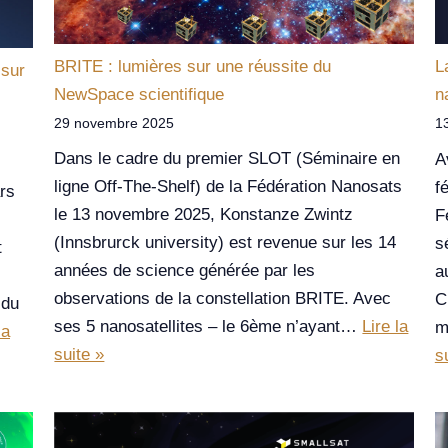
BRITE : lumières sur une réussite du
L
 sur
NewSpace scientifique
n
29 novembre 2025
1
Dans le cadre du premier SLOT (Séminaire en
A
ligne Off-The-Shelf) de la Fédération Nanosats
f
rs
le 13 novembre 2025, Konstanze Zwintz
F
(Innsbrurck university) est revenue sur les 14
s
t
années de science générée par les
a
observations de la constellation BRITE. Avec
C
 du
ses 5 nanosatellites – le 6ème n’ayant…
Lire la
m
la
suite »
s