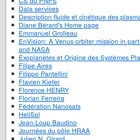
CS du PNPS
Data services
Description fluide et cinétique des plasm
Diane Bérard's Home page
Emmanuel Grolleau
EnVision: A Venus orbiter mission in pa
and NASA
Exoplanètes et Origine des Systèmes Pla
Filipe Aires
Filippo Pantellini
Flavien Kiefer
Florence HENRY
Florian Ferreira
Fédération Nanosats
HeliSol
Jean-Loup Baudino
Journées du pôle HRAA
Julien N. Girard