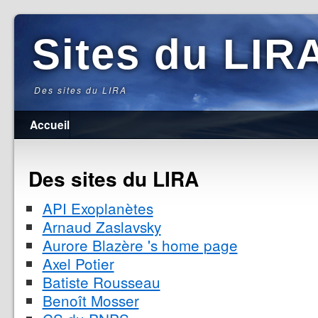
Sites du LIR
Des sites du LIRA
Accueil
Des sites du LIRA
API Exoplanètes
Arnaud Zaslavsky
Aurore Blazère 's home page
Axel Potier
Batiste Rousseau
Benoît Mosser