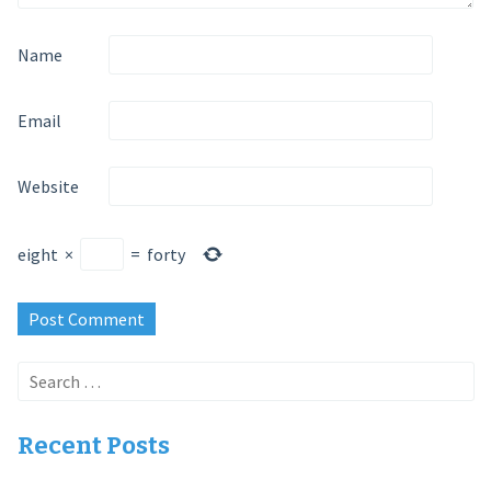
Name
Email
Website
eight
×
=
forty
Search
for:
Recent Posts