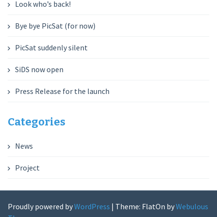
Look who’s back!
Bye bye PicSat (for now)
PicSat suddenly silent
SiDS now open
Press Release for the launch
Categories
News
Project
Proudly powered by
WordPress
|
Theme: FlatOn by
Webulous