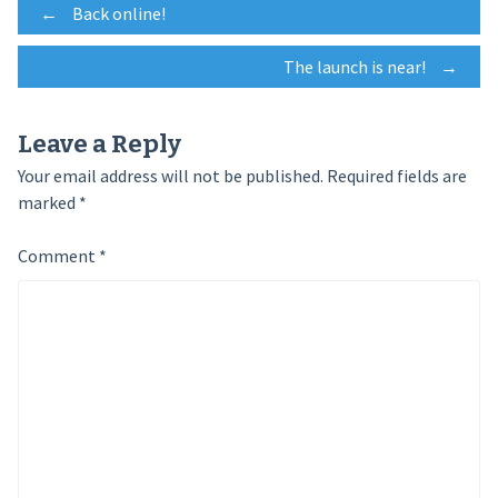
Post
←
Back online!
The launch is near!
→
navigation
Leave a Reply
Your email address will not be published.
Required fields are
marked
*
Comment
*