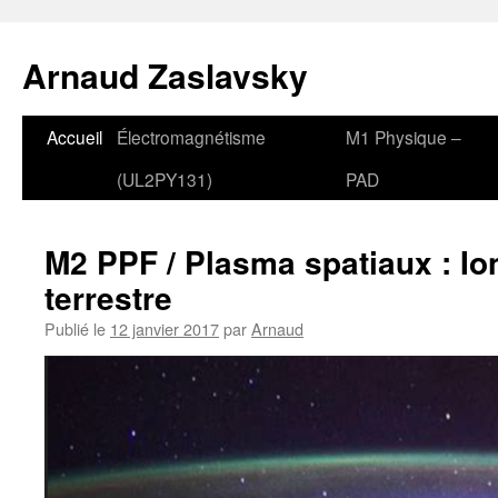
Aller
au
Arnaud Zaslavsky
contenu
Accueil
Électromagnétisme
M1 Physique –
(UL2PY131)
PAD
M2 PPF / Plasma spatiaux : I
terrestre
Publié le
12 janvier 2017
par
Arnaud