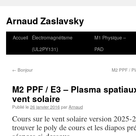
Aller
au
Arnaud Zaslavsky
contenu
Accueil
Électromagnétisme
M1 Physique –
(UL2PY131)
PAD
←
Bonjour
M2 PPF / Pla
M2 PPF / E3 – Plasma spatiaux
vent solaire
Publié le
26 janvier 2016
par
Arnaud
Cours sur le vent solaire version 2025
trouver le poly de cours et les diapos pr