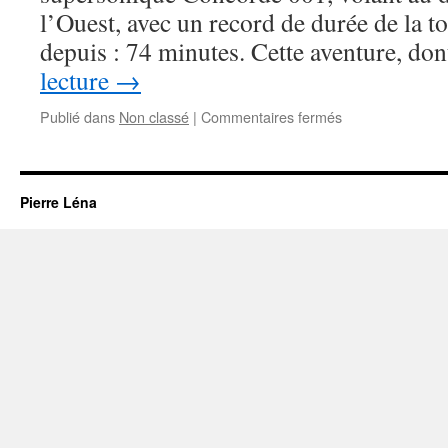
2026)
l’Ouest, avec un record de durée de la to
depuis : 74 minutes. Cette aventure, d
lecture
→
sur
Publié dans
Non classé
|
Commentaires fermés
Vers
l’éclipse
totale
de
Pierre Léna
Soleil
du
12
Août
2026