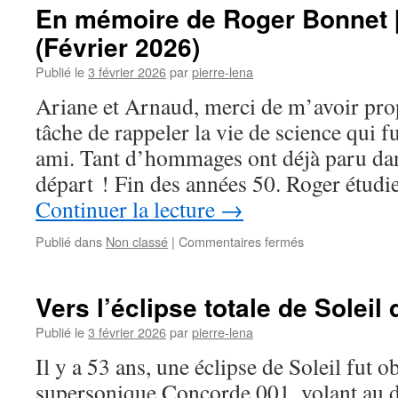
face
En mémoire de Roger Bonnet 
à
(Février 2026)
la
science
Publié le
3 février 2026
par
pierre-lena
:
une
Ariane et Arnaud, merci de m’avoir pro
étape
tâche de rappeler la vie de science qui f
en
fin
ami. Tant d’hommages ont déjà paru da
de
départ ! Fin des années 50. Roger étudi
doctorat
&
Continuer la lecture
→
Colloque
de
sur
Publié dans
Non classé
|
Commentaires fermés
l’OFIS
En
(juin
mémoire
2026)
de
Vers l’éclipse totale de Soleil
Roger
Bonnet
Publié le
3 février 2026
par
pierre-lena
[1937-
Il y a 53 ans, une éclipse de Soleil fut 
2026]
(Février
supersonique Concorde 001, volant au d