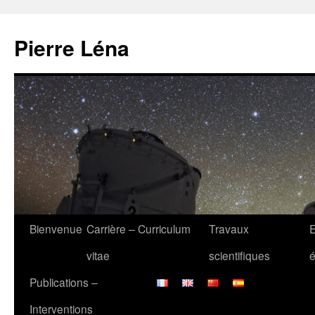
Aller
au
Pierre Léna
contenu
Bienvenue
Carrière – Curriculum
Travaux
vitae
scientifiques
é
Publications –
Interventions