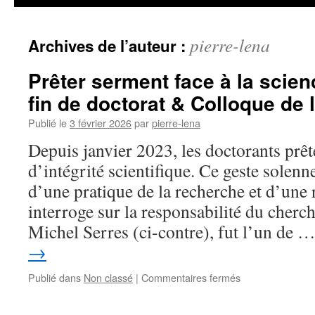
pierre-lena
Archives de l’auteur :
Prêter serment face à la scien
fin de doctorat & Colloque de l
Publié le
3 février 2026
par
pierre-lena
Depuis janvier 2023, les doctorants prê
d’intégrité scientifique. Ce geste solenn
d’une pratique de la recherche et d’une 
interroge sur la responsabilité du cherch
Michel Serres (ci-contre), fut l’un de 
→
sur
Publié dans
Non classé
|
Commentaires fermés
Prêter
serment