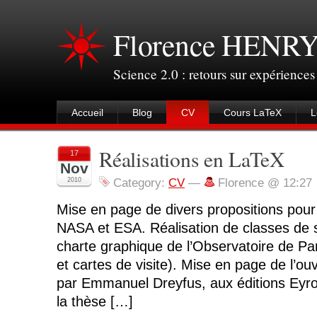
Florence HENR
Science 2.0 : retours sur expérience
Accueil
Blog
CV
Cours LaTeX
L
Réalisations en LaTeX
17
Nov
2010
Category:
CV
—
Florence @ 12:27
Mise en page de divers propositions pour
NASA et ESA. Réalisation de classes de 
charte graphique de l’Observatoire de Par
et cartes de visite). Mise en page de l’ou
par Emmanuel Dreyfus, aux éditions Eyro
la thèse […]