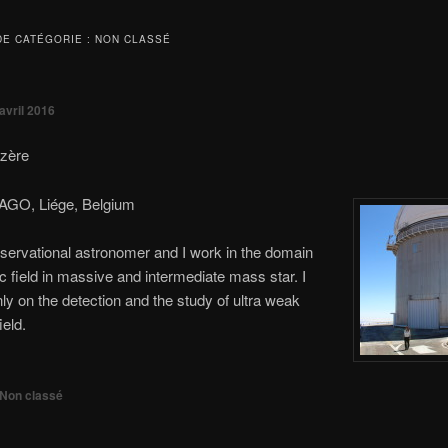
DE CATÉGORIE :
NON CLASSÉ
avril 2016
azère
 AGO, Liége, Belgium
servational astronomer and I work in the domain
c field in massive and intermediate mass star. I
ly on the detection and the study of ultra weak
ield.
Non classé