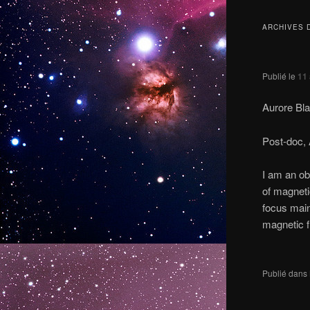
ARCHIVES 
Publié le
11 
Aurore Bl
Post-doc,
I am an ob
of magneti
focus main
magnetic f
Publié dans