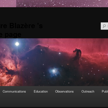
re Blazère 's
e page
Communications
Education
Observations
Outreach
Publ