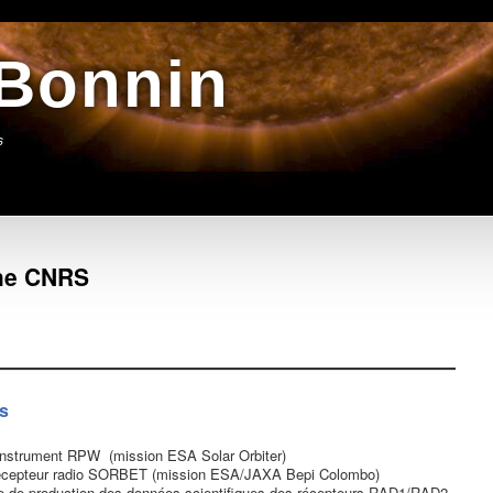
 Bonnin
s
che CNRS
es
’instrument RPW (mission ESA Solar Orbiter)
 récepteur radio SORBET (mission ESA/JAXA Bepi Colombo)
e de production des données scientifiques des récepteurs RAD1/RAD2