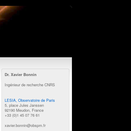
Dr. Xavier Bonnin
Ingénieur de recherche CNRS
LESIA, Observatoire de Paris
5, place Jules Janssen
92190 Meudon, France
+33 (0)1 45 07 76 61
xavier.bonnin@obspm.fr