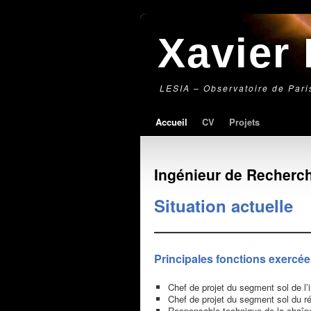
Xavier
LESIA – Observatoire de Pari
Accueil
CV
Projets
Ingénieur de Recher
Situation actuelle
Principales fonctions exercé
Chef de projet du segment sol de l
Chef de projet du segment sol du
Responsable technique de la chaîn