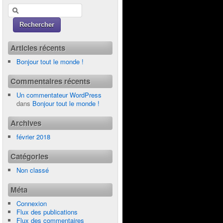
Articles récents
Bonjour tout le monde !
Commentaires récents
Un commentateur WordPress
dans
Bonjour tout le monde !
Archives
février 2018
Catégories
Non classé
Méta
Connexion
Flux des publications
Flux des commentaires