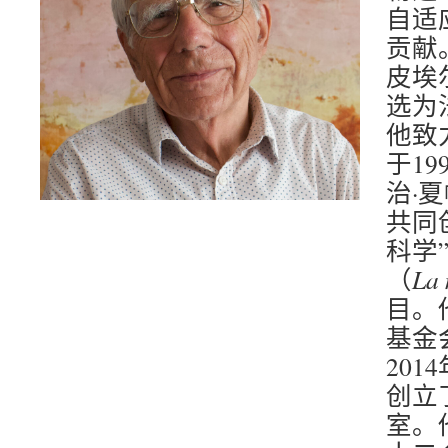
自适
贡献
皮埃尔
选为
他致
于1
治·
共同
科学
（
La 
目。
基金会
201
创立
室。