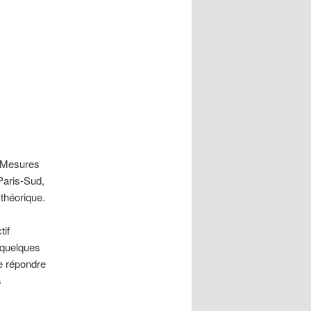
T Mesures
Paris-Sud,
théorique.
tif
 quelques
de répondre
s