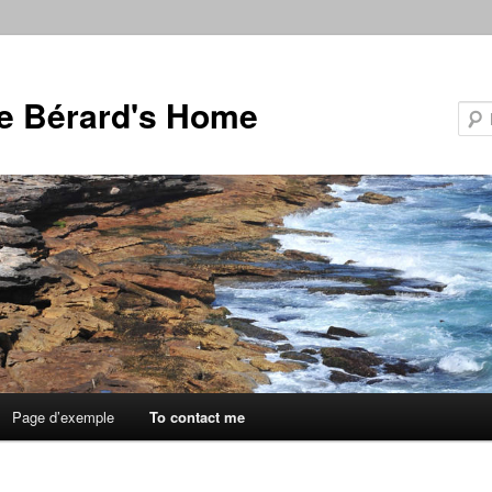
e Bérard's Home
e
Page d’exemple
To contact me