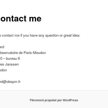
contact me
to contact me if you have any question or great idea:
ard
bservatoire de Paris-Meudon
10 – bureau 9
ules Janssen
udon
ard@obspm.fr
Fièrement propulsé par WordPress