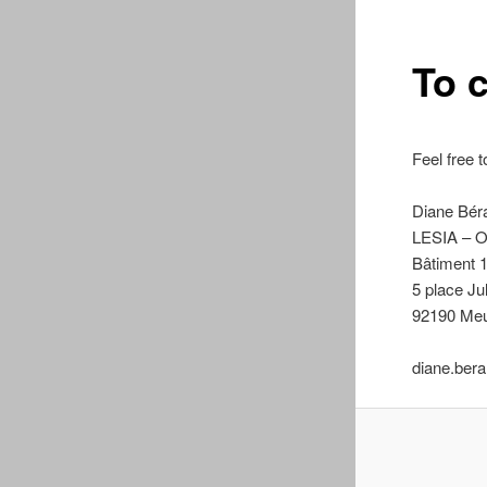
To 
Feel free 
Diane Bér
LESIA – O
Bâtiment 
5 place J
92190 Me
diane.ber